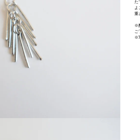
たて
よ
重
※
ご
※