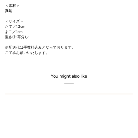
＜素材＞
真鍮
＜サイズ＞
たて／1.2cm
よこ／1cm
重さ(片耳分)／
※配送代は手数料込みとなっております。
ご了承お願いいたします。
You might also like