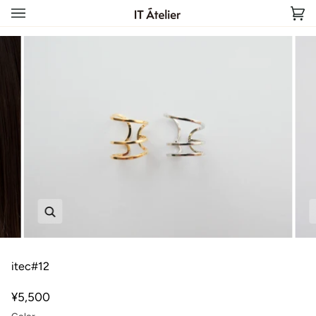
Skip
to
Car
(0)
content
Zoom
itec#12
¥5,500