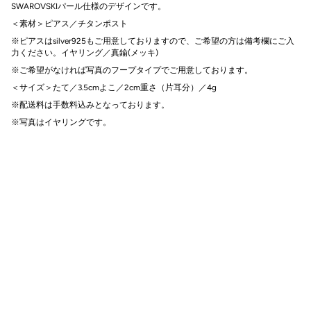
SWAROVSKIパール仕様のデザインです。
＜素材＞
ピアス／チタンポスト
※ピアス
はsilver925
も
ご用意しておりますので
、ご希望の方は備考欄にご入
力ください。
イヤリング／真鍮(メッキ)
※ご希望がなければ写真のフープタイプでご用意しております。
＜サイズ＞
たて／3.5cm
よこ／2cm
重さ（片耳分）／4g
※配送料は手数料込みとなっております
。
※写真はイヤリングです
。