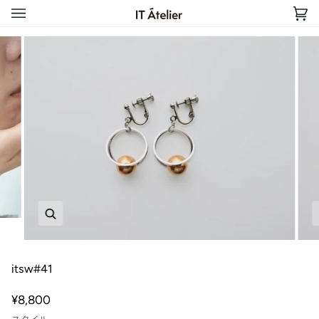
Skip
to
Car
(0)
content
Zoom
itsw#41
¥8,800