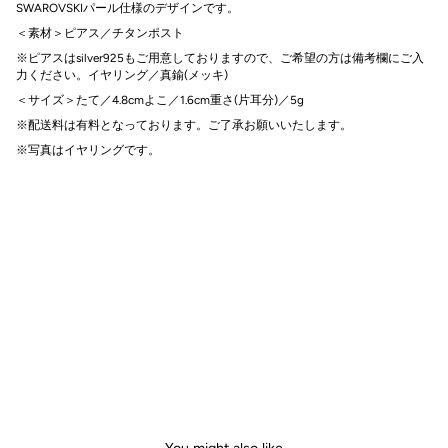
SWAROVSKIパール仕様のデザインです。
＜素材＞
ピアス／チタンポスト
※ピアスはsilver925
も
ご用意しておりますので
、ご希望の方は備考欄にご入
力ください。
イヤリング／真鍮(メッキ)
＜サイズ＞
たて／4.8cm
よこ／1.6cm
重さ(片耳分)／5g
※配送料は有料となっております。
ご了承お願いいたします。
※写真はイヤリングです。
You might also like